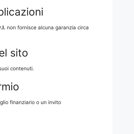
licazioni
.l.
non fornisce alcuna garanzia circa
l sito
suoi contenuti.
armio
io finanziario o un invito